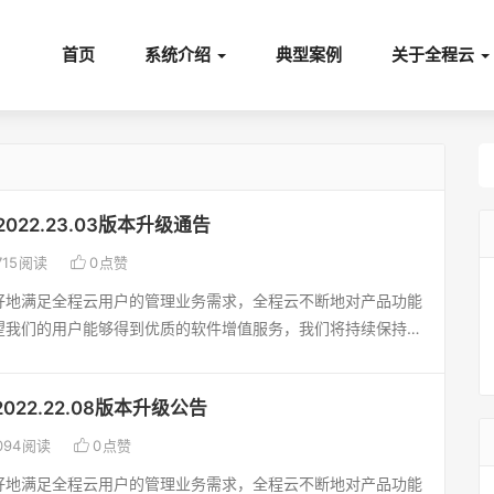
首页
系统介绍
典型案例
关于全程云
022.23.03版本升级通告

715
阅读
0
点赞
好地满足全程云用户的管理业务需求，全程云不断地对产品功能
望我们的用户能够得到优质的软件增值服务，我们将持续保持产
企业创造管理价值，为企业的信息化系统提供更优质的技术保障
 [新增] 我的流程：待办、已办、已发、草稿，流程监控，增加流
022.22.08版本升级公告
数控制，表Sys_T_ParameterSetup，升级后默认不显
1. [优化] 考勤管理-请假管理：新增或修改请假单时，重新选择

094
阅读
0
点赞
作息时间最好按选择人员的作息时间显示，现仍是当前人员的2.
好地满足全程云用户的管理业务需求，全程云不断地对产品功能
：A、模板设计：基本信息-备注上方，增加其它属性，可以勾选“需