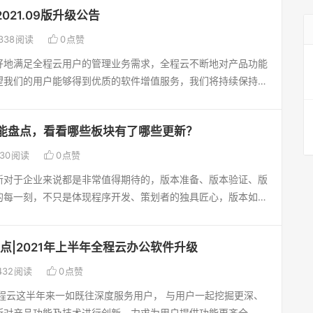
打开文档查看[新增] 设置-组织机构-人员信息：列表增加已分
职人员：新增填写信息时有些重要字段格式没有过滤，乱填写的内
021.09版升级公告
可以看到全部发布后的公告；[新增] 费用设置-关联项目：表
力资源管理软件[优化] 组织机构-职位信息：在职人数后面增加
手机号格式时，限制下长度为11位升级后，如有问题，请及时反
[新增] 办公用品-入库查询：模块中有关仓库的下拉框都增加

338
阅读
0
点赞
，并统计对应状态的人数[新增] 组织机构-职位信息：增加编
配合！
新增] 办公用品-入库查询：增加单据导入功能；[新增] 桌面控
置[优化] 人事档案-待入职人员：增加报备功能菜单，先报备
好地满足全程云用户的管理业务需求，全程云不断地对产品功能
中，增加设置为统计值：资产记录数|资产数量选择，选择后界面
职申请表，如果没有报备的手机号则扫码验证后，弹出无报备提
望我们的用户能够得到优质的软件增值服务，我们将持续保持产
置的显示，现统计的是资产记录数，即要增加可以统计资产数量
申请页面；允许身份证重复录入，即一个身份证可建立多个档
企业创造管理价值，为企业的信息化系统提供更优质的技术保障
产管理-资产报表：增加折旧明细表TAb页功能，可以查询各资产
增] 人事档案-人员信息：各个列表以及档案查询下的基本信息
办公软件[优化] 我的流程-已发流程：不要显示退回、撤消状态
M客户管理软件[优化] 销售联系-销售机会：现同一客户多个销
号码查询功能[新增] 人事档案-人员信息：员工类型、员工身
能盘点，看看哪些板块有了哪些更新？
做同样修改）；[新增] 自定义表单的生成的列表菜单，增加勾选
示的都是同样的内容，改为只显示关联了该销售机会的联系记
历、专业查询条件；[新增] 档案查询-增加综合列表tab页，可
资产管理-资产管理：资产原值，新增或导入、导入更新时，如果

30
阅读
0
点赞
软件[新增] 人事档案-员工提醒：增加档案号查询条件；[优化]
、工作经历、社会关系、资格证书等[新增] 人事档案-人员信
，四舍五入后再保存；[新增] 资产盘点-创建盘点：选择资产
：类型、名称下拉框增加搜索录入查找功能；PM项目任务管理软
新对于企业来说都是非常值得期待的，版本准备、版本验证、版
增加“考勤排班”项，可以设置显示与否[新增] 社保公积金-社
条件；[新增] 资产管理-资产管理：列表增加资产原值查询条
-项目进度：新增子项时，默认为当前人员；[优化] 项目管理-项目
的每一刻，不只是体现程序开发、策划者的独具匠心，版本如何
入负数[新增] 社保公积金-社保投保：新增页面，套账选择增
品：增加“库存预警”菜单，功能为按基础设置-仓库信息-仓库用品
增加检核工时录入，默认等于工期，可以修改（检核统计报表也
并且助力管理者完成更新，都凝聚着业务运维人的”工匠“精神。
班管理-排班管理：排班算法修改[茶茶子定制][新增] 考勤管理-
行预警提示；[新增] 费用设置-费用设置：增加报销单类别设
后，如有问题，请及时反馈！谢谢您的支持与配合！
更新了什么内容？01全程云HR人力资源管理系统1.[新增]人员
按钮，新增、导入、导出、生成、批量修改，每个按钮操作权限
传附件；[新增] 费用设置-费用设置：增加借款额度设置，可
点|2021年上半年全程云办公软件升级
制重要字段。2.[新增]社保增加选择个税单位功能3.[新
理-假期额度：批量导入更新模板增加描述列，导入成功并记录相
[新增] 借还款管理-借款管理：如果该人员设置了借款额度，
批量打分功能02全程云OA协同办公系统1.[新增]附件增加添加
括描述列内容[优化] 考勤管理-考勤月报：编辑，保存，刷新

432
阅读
0
点赞
进行借款单通过时，需判断该人员当前已通过未还借款金额是否
增]增加采购申请管理功能03 全程云DRP进销存系统1.[新增]增
条件PM项目任务管理软件[优化] 项目管理-待办任务：查询条
如果超过了则不允许发送或通过，即在单据变为处理中、通过状
全程云这半年来一如既往深度服务用户， 与用户一起挖掘更深、
∑(批次入库数量/统计时点库存总额*批次入库时间)2.[新增]
人员id去查，改为按录入的关键字查询核验人，点...按钮选人
予提示）；[新增] 我的账务-借款管理：增加还款提醒功能，可
断对产品功能及技术进行创新，力求为用户提供功能更齐全、操