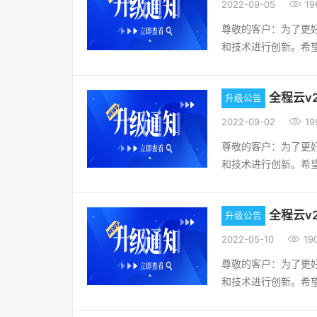
以及普通员工月报绩效

2022-09-05
19
是套账名称改为显示
及时反馈！谢谢您的
进行单据通过或已付
管理：项目排期，增
合！
尊敬的客户：为了更
增] 报销管理：提交
始日期的功能。升级
和技术进行创新。希
预算金额-已通过金
品的生命力，不断为
数设置Sys_T_Para
和产品服务。OA协同
含审核中金额，1包含
全程云v2
升级公告
作日志记录，记录操作
增] 个人设置-绑定
除角色权限[新增] 

2022-09-02
19
产管理-资产管理：显
户管理软件[优化] 
增加地图应用，企业需
尊敬的客户：为了更
款）[优化] 业务合
户管理软件[新增]
和技术进行创新。希
列表数据[优化] 报
结，新增时，增加上传
品的生命力，不断为
（销售订单），不然关
时，增加可以大于申
和产品服务。OA协同
签名、电子签确认功能
的设置）HR人力资源
全程云v2
升级公告
app端增加附件发票
资发放：薪资明细增加
录；（日志在考勤汇总
管理：资产管理点击

2022-05-10
19
订单号后查询显示[优
新计算或计税速度优
保存[优化] 固定资
示，应该要显示[优化
尊敬的客户：为了更
化] 流程管理-流程
档案-人员信息： 打
和技术进行创新。希
自定义表单pc端上传
法选择到人员信息中对
品的生命力，不断为
定义表单附件上传：X
设置为2位或1位小数
和产品服务。OA协同