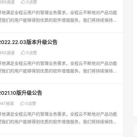
考核等级分布的设置和列表展示。PM1. [新增] 项目管理-项目

665
阅读
0
点赞
薪资主题。升级后，如有问题，请及时反馈！谢谢您的支持与配
支持与配合！
时，或流程处理审核时，应该要再校验单据预算是否充足；[新
加按倒序排列时，即固定结束日期，按项目子项工期倒算项目开
好地满足全程云用户的管理业务需求，全程云不断地对产品功能
单据时，关联预算时，增加审核中显示列，显示时，剩余金额=
后，如有问题，请及时反馈！谢谢您的支持与配合！
望我们的用户能够得到优质的软件增值服务，我们将持续保持产
额-审核中金额，不能超预算时，也是按剩余金额判断；（增加参
企业创造管理价值，为企业的信息化系统提供更优质的技术保障
meterSetup中iCheckBudget，内容为预算剩余金额计算是否包
办公软件[新增]操作日志：附件下载或者删除的操作，增加操
，0不包含。0为按原来的设置，不显示审核中预算数据）[新
022.22.03版本升级公告
人，操作时间及文件名称[新增] 我的流程-草稿箱：增加了删
微信：增加流程传阅可以微信上收到订阅消息的功能；[优化] 资
操作日志：删除单据时，操作日志中增加记录还款单单号CRM客

952
阅读
0
点赞
示设置中，增加“入库日期”显示列；[新增] 设置-第三方设置：
业务合同：查看页面增加合同收支分析显示项（总已收款-总已付
设置自己申请的key，才能使用地图、手机签到功能；CRM客
好地满足全程云用户的管理业务需求，全程云不断地对产品功能
同：编辑页面增加收入类合同和支出类合同选择功能，并正确显示
目标与执行：销售工作日志，工作日志、工作周总结、工作月总
望我们的用户能够得到优质的软件增值服务，我们将持续保持产
价单：转销售订单，联系人（报价单）信息需要再手动重新选择
附件功能；DRP进销存管理软件[新增] 申购管理：转采购单
企业创造管理价值，为企业的信息化系统提供更优质的技术保障
联不过去HR人力资源管理软件[新增] 考勤月报：增加了在线
购数量的功能；（在ERP参数设置中，增加是否可大于申购数量
办公软件[新增] 费用报销-报销管理：增加发票云识别功能，
[新增] 薪资发放：增加了在线签名、电子签确认功能[优化] 薪
管理软件[新增] 考勤报表-考勤月报表：导入时，增加日志记
021.10版升级公告
识别功能（客户定制，标准版本不配置）[优化] 固定资产-资产
默认勾选“显示日期范围”[优化] 应收应付：可以批量输入关联
日志中显示）[优化] 薪资管理-薪资发放：发放人数多时，重
更多，增加登记日期查询条件显示；资产原值录入后按照输入值

047
阅读
0
点赞
化] 合同管理：人员离职后，重新入职或者复职，未签中不显
化；升级后，如有问题，请及时反馈！谢谢您的支持与配合！
产-我的资产：盘点成功后我的资产列表中盘点状态自动刷新[优
] 工资个税计算前能否也能提取最新的个税扣缴单位[优化] 人事
好地满足全程云用户的管理业务需求，全程云不断地对产品功能
监控：列表增加当前处理人查询功能[优化] 流程设置-表单设计：
印人员信息是选择“自定义模板”里面显示的字段不够完整客户无
望我们的用户能够得到优质的软件增值服务，我们将持续保持产
附件增加“云协同文件”上传功能[优化] 流程设置-表单设计：自
应的字段，建议优化为一致[优化] 加班管理：增加设置，可以
企业创造管理价值，为企业的信息化系统提供更优质的技术保障
SL 和XSLX文件 附件上传后 在线预览，无法直接打开文件，
[优化] 计件工资：录入数量时可以录入小数，目前系统只能录
办公软件[新增] 共享信息-公告通知：增加“查看全部公告”的角