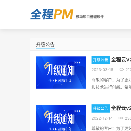
移动项目管理软件
升级公告
全程云V2
升级公告

2023-03-16
21
尊敬的客户：为了更
和技术进行创新。希
品的生命力，不断为
和产品服务。OA1.
全程云v2
升级公告
程编号列显示和查询(有参
示，值为1时显示)HR

2022-12-14
23
人员时，下面的请假
尊敬的客户：为了更
[新增] OKR功能