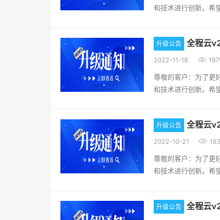
和技术进行创新。希
汇报完成情况”、“部
品的生命力，不断为
核打勾后，考核对象
和产品服务。OA协同
为部门负责人；C、模
全程云v2
升级公告
加修改单价的权限，
报部分的信息都隐藏
改权限，应该也是读

2022-11-18
197
考评”，勾选了之后，
单，也增加同样功能）
个类型评分之后，再通
尊敬的客户：为了更
增加显示列；[新增]
加加减分类型勾选，
和技术进行创新。希
以同步组织机构人员信
置的总分为加减分类
品的生命力，不断为
除申报-待审核申报表
据来源列，可自由录
和产品服务。OA协同
为12000，申请是
按钮旁边，增加排序
全程云v2
升级公告
看定时任务列表数据，
析：薪资项目、薪资
增加成绩提取，可勾
数据：其他TAB页，

2022-10-21
193
个税管理-纳税人信
汇总时，该类型的评
同审核后，可以变更
税人信息，并增加”导
尊敬的客户：为了更
I、模板设计：评分设
状态、阶段功能，为请
同编号录入了后，增加
和技术进行创新。希
OKR考核的评分人
入功能，并增加角色权
入分数，点击“提交
品的生命力，不断为
自己都加为评分人）；
额”统计功能。预计
出提示信息；DRP进
和产品服务。OA协同
后顺序考评、部门、职
增] 组装拆分-组装
含税价的字段，明细增
全程云v2
升级公告
联预算设置改成三个
分布报表菜单，实现
写数量，但总数等于组
客户定制，可以查询
期所在的月/季/年