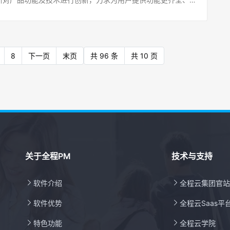
 全程云PM项目管理系统1.[新增]增加项目一览桌面控件2.[新
[优化] 项目管理-核验任务：查询条件，负责人，现在是按人
天和超期未还款的记录；[新增] 费用报销-报销统计：分析项
着全程云办公V2021.21.03版的升级，今年全程云办公已历
功能05全程云外呼管理系统1.[优化]优化操作指引2.[优化]长
入的关键字查询负责人，点...按钮选人后，也是按文字来查询
统计功能，勾选后，统计表再按业务合同统计；(有参数控制)；
起来回顾这半年来，升级了哪些能力吧~01 全程云OA协同办
新增]增加来电功能4.[新增]增加我的外呼
目管理：编辑某个项目-项目任务tab，点列表的“检核”按钮，弹
报销管理：业务合同查询条件，增加可以选择进行查询；[新增] 费
不停，好的体验不断[优化] 手机短信-发送短信：选择手机号
志tab ，“核验|日志”，点击后显示列表列出该项目子项的日志
加选择行导出功能；[新增] 预算管理-预算一览：点击已用、审
库，增加含公海客户、仅公海客户选择的功能 ，可以查询出公
8
下一页
末页
共 96 条
共 10 页
项目管理：编辑某个项目-项目任务tab，输入查询条件，点列表的
开页面中，单据类型中增加“合同”，可以查询该预算关联的合
管理-领用调拨：调拨信息，新增调入机构，可下拉出所有的机构/
志，列表刷新后查询条件要保留[优化] 项目管理-项目管理：项
置-费用设置：费用预算，增加“支出类合同关联预算时，只允许选
的背后，都是一次深刻的洞察[新增] 预算管理-预算编制：增
，增加内容长度拦截显示[新增] 项目管理-项目详情：预算一览
/年的预算：是|否”设置项；[优化] 费用设置-关联项目：1、
和备注字段记录，审核时记录审核人、审核时间，反审核时，清
][优化] 项目管理-项目管理：编辑-项目日志tab页面，项目日志
有关联项目，需要同时更新预算中的项目名称；2、删除时，检
新增]系统设置-系统参数：增加PC端登录后显示水印；APP端
分内容，修改为可以正常显示[优化] 项目管理-项目日志：项
、合同、采购申请中是否关联项目，如果关联了，给予明确提
新增] 资产设置-资产设置：编号与标签设置，标签增加至10个
项目日志的工期日期关联设置项，如果勾选了需要关联，那么记
客户管理软件[新增] 云电话-通话记录：列表中通话时长，增加
人力资源管理系统[新增]人事档案-人员信息：增加附件管理功
了日期或输入了工时需要自动关联计算日期或工时；未勾选设置
] 云电话-通话记录：增加批量勾选，加入快呼功能；其次，来/
，可以直接新增附件，并可以显示基本信息、教育经历、语言能
新增] 任务管理-任务管理：任务一览处增加”子任务负责人“查
进行拨打；[新增] 快呼中心-云快呼：增加“不显示已接通”选
件[新增]人事档案：增加项目管理菜单，满足基础的项目管理需
关于全程PM
技术与支持
子任务增加批量选择执行人DRP进销存管理软件[新增] ERP基
未拨打状态的列都过滤显示出来；[新增] 快呼中心-云快呼：
-人力结构：1）统计的数据改为按历史花名册数据统计；2）时间
、联系记录输入关键字回车默认触发查询功能[优化] 销售管
在的客户，增加列，如果客户不存在的，显示“新增客户”，如果
个月份，删掉“不限，本季、上季、本年、去年”的选择[新增]

软件介绍

全程云集团官站
入口进入销售订单编辑页面，从流程或者从销售查询进入销售订
；[新增] 快呼中心-快呼管理：打开电话报告，电话记录中，
：请假类别，用户可以自己配置请假额度管理，有额度才能请
段是否可修改功能修改为一致[新增] 销售管理-销售订单：销
以及点击号码可以打电话的功能；[新增] 云电话-通话统计：

软件优势

全程云Saas平
，跟年假一致[新增]社保公积金-社保投保：增加详细日志记
页功能；[新增]采购管理-采购订单：采购单详情页面付款单
的统计；[新增] 合同订单-新增合同：选择为支出类合同时，增加
比例数据的更改[新增]我的KPI-计划/总结：类别增加“周”

特色功能

全程云学院
级后，如有问题，请及时反馈！谢谢您的支持与配合！
同数据在预算一览中都体现在审核中状态，只为合同生成账务生