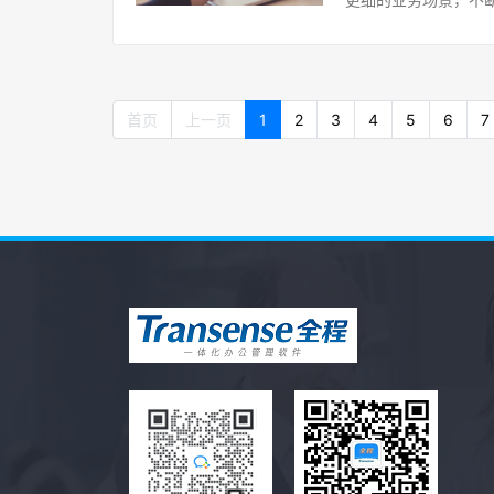
增加库存账龄分析表04
后，也是按文字来查询
以查看近7天、近15
作更顺滑地产品体验。随
增]人员增加按分组选择
员id去查，改为按录
目，增加按业务合同
时3个版本的升级，一
连接，呼出更稳定3.[
[新增] 项目管理-项
[新增] 费用报销-
公系统一、优化的脚步
出的页面，增加一个日
用报销-报销管理：增
码时，打开客户数据
首页
上一页
1
2
3
4
5
6
7
[优化] 项目管理-
核中状态数据时，打
海客户[优化] 资产
“检核”按钮，保存日
同；[新增] 费用设
部门；二、每一次新增
目进度TAB，描述列
择申请日期所有的月/季
加审核人、审核日期
tab页修改[宏图定制
修改时，如果预算中
除审核人、审核时间[
列表看不全被遮住了部
查预算、报销、借款
登录后显示水印功能[
目设置下增加了一个
示，不能删除；CRM
数量；02全程云HR
录项目日志时，选择
本页合计功能；[新增
能，按类别管理附件
项，不需要自动计算[
去电号码增加可以点击
力和资格资证中的附
询项；、新增任务时，
项，把已拨打未接通、
求[新增]人事分析-
础设置：仓库预警设置
导入后，如果是不存
范围选择，只能选择一
理-销售订单：不同
存在的，显示查看客户
考勤设置-类别设置
单编辑页面，自定义字
也增加加入快呼功能，
假，可以系统自动生成
售订单详情页面增加分
增加时长10~30秒
录人员投保套账、基数、
列表增加分页功能升
关联预算的功能，合