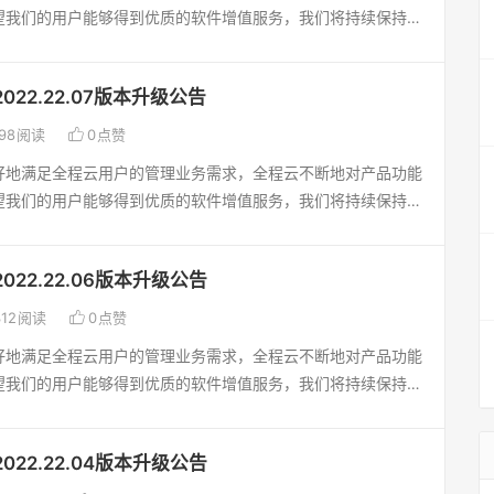
望我们的用户能够得到优质的软件增值服务，我们将持续保持产
门考核“、”按评分类型先后顺序依次考评“B、模板设计：部门考
企业创造管理价值，为企业的信息化系统提供更优质的技术保障
只能选择部门/职位/人员，当考核对象选择部门时，则考核对象
办公软件[新增] 办公用品-入库查询：新增单据时，明细中，增
板设计：“需需汇报完成情况”，如不勾选，则执行和评分时汇
022.22.07版本升级公告
如果没有权限，不能修改单价；并且在导入时，如果没有单价修
起来，默认不勾选；D、模板设计：“按评分类型先后顺序依次
取跟选择时的入库单价，不能自定义单价（出库查询-新增出库

98
阅读
0
点赞
发起的OKR进入考评后，按评分类型的先后顺序，依次考评,一
；[新增] 资产管理-资产管理：增加资产组查询条件功能以及
知下一个类型评分；E、模板设计：OKR考核表-目标列，增
好地满足全程云用户的管理业务需求，全程云不断地对产品功能
 设置-第三方应用：增加“飞书管理”菜单，跟钉钉功能一样，可
当勾选加减分类型，则权重默认为0且隐藏掉，可设置总分，设
望我们的用户能够得到优质的软件增值服务，我们将持续保持产
息，可以飞书添加应用；HR人力资源管理软件[新增] 个税扣
目标的打分之和的上限；F、模板设计：考评说明旁边，增加数
企业创造管理价值，为企业的信息化系统提供更优质的技术保障
：新增“个人养老金”项目时，月金额要默认为1000，最高限额
入；G、模板设计：评分设计-评分类型，增加序号字段，新增
办公软件[新增] 系统设置下增加“后台服务”菜单功能，可以查
按月的（薪资关联扣除的都已处理）；[新增] 薪资管理-薪资分
按钮，可弹出重新排序；H、模板设计：评分设计-评分类型，
022.22.06版本升级公告
并设置禁用或启用。CRM客户管理软件[新增] 客户设置-客户
套帐选择控件，增加查询条件功能，能够筛选左侧数据；[完善]
选提取部门考核成绩，并选择要提取的考核模板，可多选。成绩
增加28、关于销售机会，增加合同关联销售机会功能，增加合

12
阅读
0
点赞
息： 两个导入按钮分别进行权限控制（导入权限名称改为导入纳
分为考核对象对应部门的考核成绩，如提取到多个则取平均分；
销售机会状态、阶段的功能；在合同结算后，可以更改销售机会
入扣缴义务人单位”新权限）；[完善] 人事合同-合同管理：合
好地满足全程云用户的管理业务需求，全程云不断地对产品功能
计，把kpi考核的体系、定制提取、评分人员不能自评，移值到
选择时则不更改；[新增] 目标与执行-业务计划目标：增加导
重复性校验；[完善] 绩效考核-在线评分：所有评分项都没录
望我们的用户能够得到优质的软件增值服务，我们将持续保持产
员，增加考核对象互评（即发起后，考核模板里的考核对象除了
限控制；[新增] 销售分析-销售阶段统计功能增加按“预计金
”按钮系统显示提交成功，改为所有分数录入后才能提交，否则弹
企业创造管理价值，为企业的信息化系统提供更优质的技术保障
J、发起OKR：增加是否部门考核，是否需要汇报，是否按先
金额是对应销售机会编辑页面的金额录入项。进销存管理软件[新
销存管理软件[新增] 销售订单、采购订单：单头新增税率以及不
办公软件[新增] 费用设置-费用设置：费用预算设置，将报销关
位、当前评分的评分类型字段；3.[新增] OKR考核：增加等级
添加：组装零件产品，增加支持选择多个批次编号，不同批量填
加不含税单价；[新增] 库存查询：增加库存查询表菜单，为给
022.22.04版本升级公告
选项，内容为：报销单关联预算时，选择预算：只能选择报销日
部门月度绩效考核等级分布、经理层人员月报绩效考核等级分布
装数量功能。App[新增] 个人-薪资查询：列表中，原显示的
出采购-出库明细数量的库存变动情况。升级后，如有问题，请
预算；可选择所有预算；可选择报销日期之前的预算；报销管理：