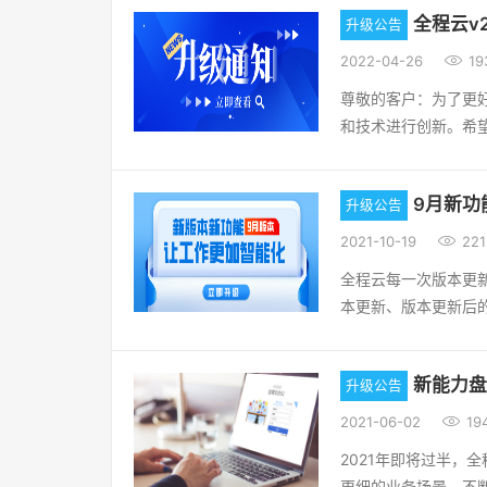
会先先下载，实现直接
入正数[优化] 待入
全程云v2
升级公告
色权限，有权限的人员
配角色查询功能HR人
容也可以保存，校验
单增加上传附件功能；

2022-04-26
19
离职人数，退休人数列
馈！谢谢您的支持与
可以录入搜索功能；[
制人数是否可以超编设
尊敬的客户：为了更
件-资产明细：设置
手机号再扫码提交入
和技术进行创新。希
上的统计数据就按设
示并且无法进入入职
品的生命力，不断为
的功能；[新增] 资
案，增加重复提醒[新
和产品服务。OA协同
的折旧详细信息；CR
列表的关键字增加手机
9月新功
升级公告
的单据（APP上也要
售机会，联系记录显
份改为多选并且增加学
导出功能；[新增] 

2021-10-19
221
录；HR人力资源管理
以显示人员、教育背景
录入的小数位大于2位
资证管理-新增资证
全程云每一次版本更
息：新增人员界面设置
时，增加资产原值过滤
件[优化] 项目管理
本更新、版本更新后
保项目：定额，支持输
件；[新增] 办公用
任务：进行检核时，
顺利发布给管理者，
加筛选功能[新增] 排
中设置的库存上下限进
同步做处理）；升级
都来看看，程序猿们都
假期额度：列表操作
置，可以设置是否要上
新能力盘
升级公告
信息增加了角色权限控
增加[新增] 考勤管
以选择人员进行设置；
增]APP在线考核增加
应的变更日志，内容包

2021-06-02
19
在新增时进行发送或
云协同文件功能2.[新
列表数据，不清空查询
超过了设置的额度，
2021年即将过半，
加库龄功能：库存账龄=
件，核验人，现在是按
态里， 需检验，并给
更细的业务场景，不